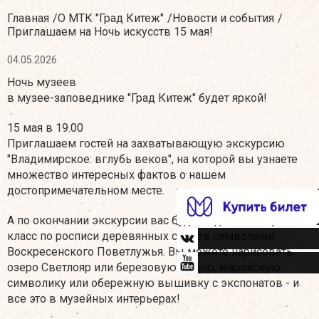
Главная
О МТК "Град Китеж"
Новости и события
Приглашаем на Ночь искусств 15 мая!
04.05.2026
Ночь музеев
в музее-заповеднике "Град Китеж" будет яркой!
15 мая в 19.00
Приглашаем гостей на захватывающую экскурсию
"Владимирское: вглубь веков", на которой вы узнаете
множество интересных фактов о нашем
достопримечательном месте.
А по окончании экскурсии вас будет ждать мастер-
класс по росписи деревянных спилов символами
Воскресенского Поветлужья. Вы можете нарисовать
озеро Светлояр или березовую аллею, марийскую
символику или обережную вышивку с экспонатов - и
все это в музейных интерьерах!